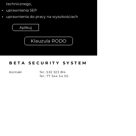
technicznego,
uprawnienia SEP
uprawnienia do pracy na wysokościach
Aplikuj
Klauzula RODO
BETA SECURITY SYSTEM
Kontakt
Tel.:
532 323 814
Tel.:
77 544 54 30
O nas
E-mail:
biuro.opole@betasecurity.pl
Kariera
Siedziba:
ul. Oleska 149, Opole
Oddział Wrocław:
ul. Kobierzycka 20BB,
Wrocław